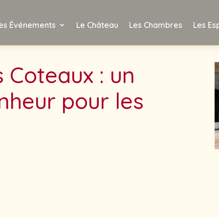
es Événements
Le Château
Les Chambres
Les Es
 Coteaux : un
heur pour les