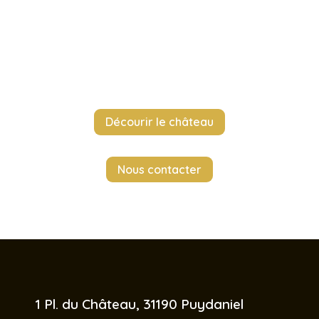
par ses espaces. C’est aussi son
environnement qui fait la différence.
Le plus simple reste de venir sur place et de
découvrir ce joli coin de paradis.
Décourir le château
Nous contacter
 1 Pl. du Château, 31190 Puydaniel